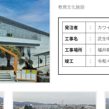
教育文化施設
発注者
︰
カワ
工事名
︰
武生
工事場所
︰
福井
竣工
︰
令和