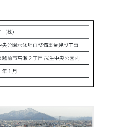
イ（株）
中央公園水泳場再整備事業建設工事
県越前市高瀬２丁目 武生中央公園内
４年１月